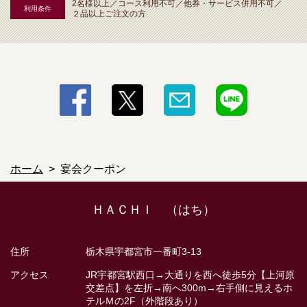
2名様以上／コース利用不可／他券・サービス併用不可／
利用条件
２品以上ご注文の方
この店舗情報をシェアする
宴会クーポン | ＨＡＣＨＩ （はち）
栃木県宇都宮市一番町3-13
https://hachi-utsunomiya.owst.jp/coupons
お店情報をコピー
ホーム
宴会クーポン
ＨＡＣＨＩ （はち）
閉じる
住所
栃木県宇都宮市一番町3-13
アクセス
JR宇都宮駅西口→大通りを西へ徒歩5分【上河原
交差点】を左折→南へ300m→右手側に見えるホ
テルＭの2F（外階段あり）